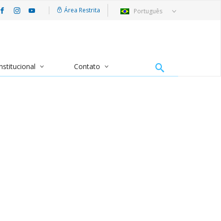
Área Restrita
Português
nstitucional
Contato